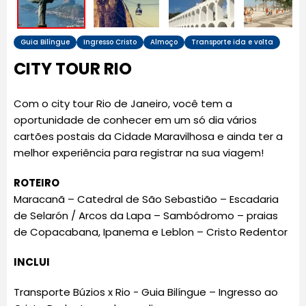
Guia Bilíngue
Ingresso Cristo
Almoço
Transporte ida e volta
CITY TOUR RIO
Com o city tour Rio de Janeiro, você tem a
oportunidade de conhecer em um só dia vários
cartões postais da Cidade Maravilhosa e ainda ter a
melhor experiência para registrar na sua viagem!
ROTEIRO
Maracanã
–
Catedral de São Sebastião
–
Escadaria
de Selarón
/
Arcos da Lapa
– Sambódromo – praias
de
Copacabana
,
Ipanema
e
Leblon
–
Cristo Redentor
INCLUI
Transporte Búzios x Rio - Guia Bilíngue – Ingresso ao