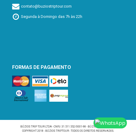
contato@buziostriptour.com
Segunda à Domingo das 7h às 22h
FORMAS DE PAGAMENTO
BÚZIOS TRIP TOUR LTDA - CNPJ: 31.511.552/0001-98 - BÚZIOS/RJ - BRASIL -
COPYRIGHT 2018 - BÚZIOS TRIPTOUR - TODOS OS DIREITOS RESERVADOS.