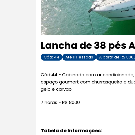
Lancha de 38 pés A
Cód:
44
Até
11
Pessoas
A partir de R$
800
Cód:44 - Cabinada com ar condicionado, q
espaço goumert com churrasqueira e ducha
gelo e carvão.
7 horas - R$ 8000
Tabela de Informações: