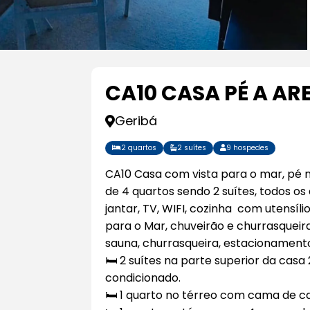
CA10 CASA PÉ A ARE
Geribá
2 quartos
2 suítes
9 hospedes
CA10 Casa com vista para o mar, pé n
de 4 quartos sendo 2 suítes, todos o
jantar, TV, WIFI, cozinha com utensíli
para o Mar, chuveirão e churrasqueir
sauna, churrasqueira, estacionamento
🛏️ 2 suítes na parte superior da cas
condicionado.
🛏️ 1 quarto no térreo com cama de c