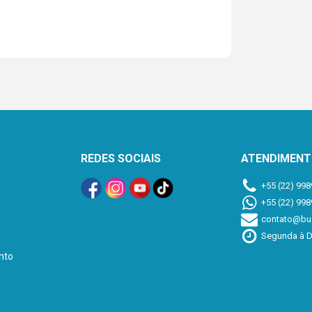
REDES SOCIAIS
ATENDIMEN
+55 (22) 998
+55 (22) 998
contato@buz
Segunda à D
e
nto