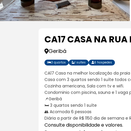
CA17 CASA NA RUA 
Geribá
3 quartos
1 suítes
6 hospedes
CA17 Casa na melhor localização da prai
Casa com 3 quartos sendo 1 suíte todos 
Cozinha americana, Sala com tv e wifi.
Condominio com piscina, sauna e 1 vaga p
📌Geribá
🛏️ 3 quartos sendo 1 suíte
👥 Acomoda 6 pessoas
Diária a partir de R$ 1150 dia de semana e
Consulte disponibilidade e valores.