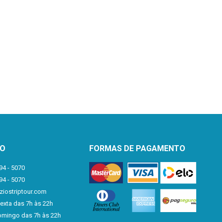
TO
FORMAS DE PAGAMENTO
94 - 5070
94 - 5070
iostriptour.com
exta das 7h às 22h
mingo das 7h às 22h