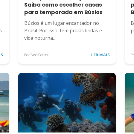
Saiba como escolher casas
p
para temporada em Búzios
B
Búzios é um lugar encantador no
B
s
Brasil. Por isso, tem praias lindas e
p
vida noturna...
IS
LER MAIS
Por Seo Editor
P