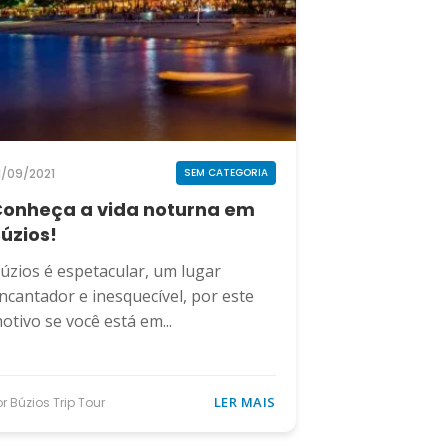
1/09/2021
SEM CATEGORIA
onheça a vida noturna em
úzios!
úzios é espetacular, um lugar
ncantador e inesquecível, por este
otivo se você está em...
LER MAIS
or Búzios Trip Tour