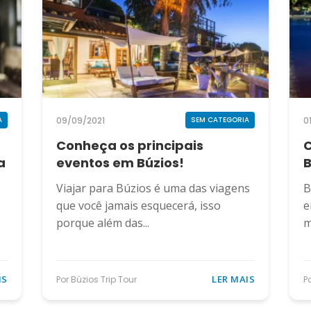
09/09/2021
0
A
SEM CATEGORIA
Conheça os principais
C
a
eventos em Búzios!
B
Viajar para Búzios é uma das viagens
B
que você jamais esquecerá, isso
e
porque além das...
m
IS
LER MAIS
Por Búzios Trip Tour
P