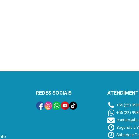
REDES SOCIAIS
ATENDIMEN
+55 (22) 998
+55 (22) 998
contato@buz
Segunda à S
e
Sábado e Do
nto