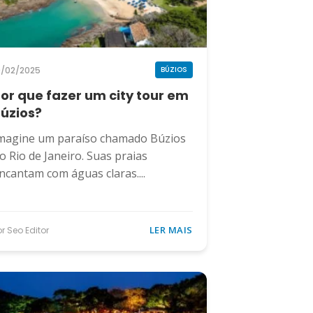
9/02/2025
BÚZIOS
or que fazer um city tour em
úzios?
magine um paraíso chamado Búzios
o Rio de Janeiro. Suas praias
ncantam com águas claras....
LER MAIS
or Seo Editor