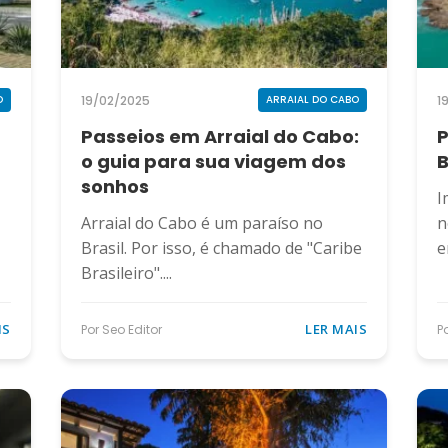
19/02/2025
1
O
ARRAIAL DO CABO
Passeios em Arraial do Cabo:
P
o guia para sua viagem dos
B
sonhos
I
Arraial do Cabo é um paraíso no
n
Brasil. Por isso, é chamado de "Caribe
e
Brasileiro"....
IS
LER MAIS
Por Seo Editor
P