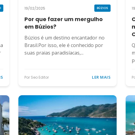
19/02/2025
1
O
BÚZIOS
Por que fazer um mergulho
C
em Búzios?
m
Búzios é um destino encantador no
na
Brasil.Por isso, ele é conhecido por
Q
r
suas praias paradisíacas,...
m
p
IS
LER MAIS
Por Seo Editor
P