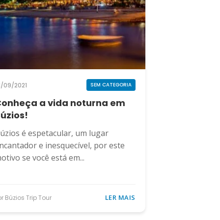
1/09/2021
SEM CATEGORIA
onheça a vida noturna em
úzios!
úzios é espetacular, um lugar
ncantador e inesquecível, por este
otivo se você está em...
LER MAIS
or Búzios Trip Tour