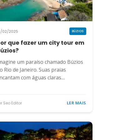
9/02/2025
BÚZIOS
or que fazer um city tour em
úzios?
magine um paraíso chamado Búzios
o Rio de Janeiro. Suas praias
ncantam com águas claras....
LER MAIS
or Seo Editor