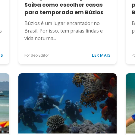
Saiba como escolher casas
p
para temporada em Búzios
B
Búzios é um lugar encantador no
B
s
Brasil. Por isso, tem praias lindas e
p
vida noturna...
IS
LER MAIS
Por Seo Editor
P