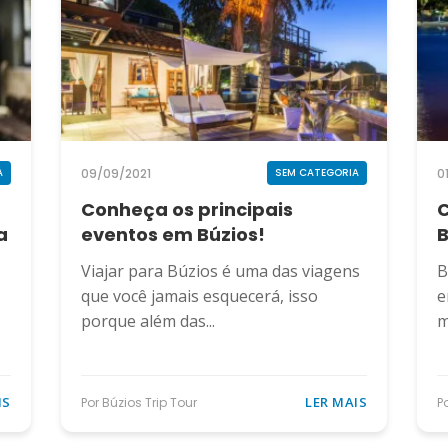
09/09/2021
0
A
SEM CATEGORIA
Conheça os principais
C
a
eventos em Búzios!
B
Viajar para Búzios é uma das viagens
B
que você jamais esquecerá, isso
e
porque além das...
m
IS
LER MAIS
Por Búzios Trip Tour
P