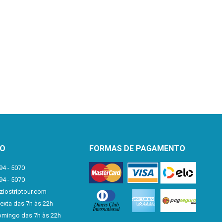
TO
FORMAS DE PAGAMENTO
94 - 5070
94 - 5070
iostriptour.com
exta das 7h às 22h
mingo das 7h às 22h