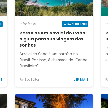
19/02/2025
1
O
ARRAIAL DO CABO
Passeios em Arraial do Cabo:
P
o guia para sua viagem dos
B
sonhos
I
Arraial do Cabo é um paraíso no
n
Brasil. Por isso, é chamado de "Caribe
e
Brasileiro"....
IS
LER MAIS
Por Seo Editor
P