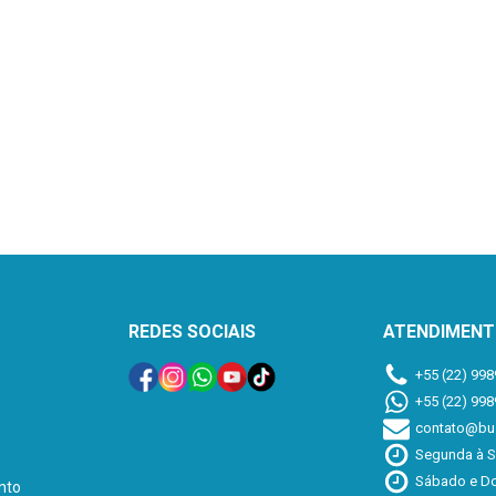
REDES SOCIAIS
ATENDIMEN
+55 (22) 998
+55 (22) 998
contato@buz
Segunda à S
e
Sábado e Do
nto