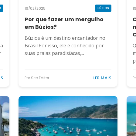
19/02/2025
1
O
BÚZIOS
Por que fazer um mergulho
C
em Búzios?
m
Búzios é um destino encantador no
na
Brasil.Por isso, ele é conhecido por
Q
r
suas praias paradisíacas,...
m
p
IS
LER MAIS
Por Seo Editor
P